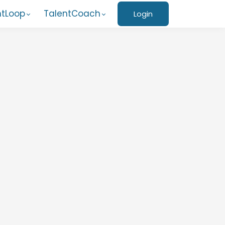
ntLoop
TalentCoach
Login