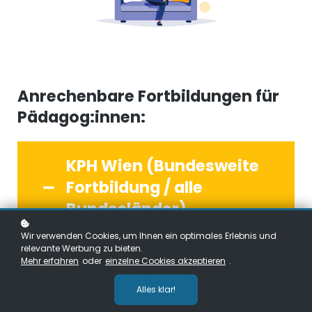
Anrechenbare Fortbildungen für
Pädagog:innen:
KPH Wien (Bundesweite
Fortbildung / alle
Bundesländer)
Wir verwenden Cookies, um Ihnen ein optimales Erlebnis und
relevante Werbung zu bieten.
05.10.2026 TalentLoop - (Berufliche)
Mehr erfahren
oder
einzelne Cookies akzeptieren
.
Orientierung leicht gemacht [
Link
]
22.10.2026 Stärken Stärken [
Link
]
Alles klar!
01.03.2027 TalentLoop - (Berufliche)
Orientierung leicht gemacht [
Link
]